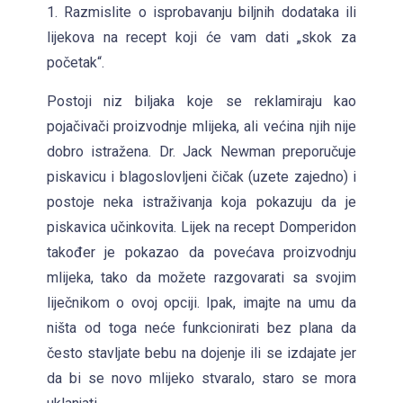
i
1. Razmislite o isprobavanju biljnih dodataka ili
s
lijekova na recept koji će vam dati „skok za
h
početak“.
e
d
Postoji niz biljaka koje se reklamiraju kao
b
pojačivači proizvodnje mlijeka, ali većina njih nije
y
dobro istražena. Dr. Jack Newman preporučuje
S
piskavicu i blagoslovljeni čičak (uzete zajedno) i
u
postoje neka istraživanja koja pokazuju da je
v
piskavica učinkovita. Lijek na recept Domperidon
e
također je pokazao da povećava proizvodnju
n
mlijeka, tako da možete razgovarati sa svojim
i
liječnikom o ovoj opciji. Ipak, imajte na umu da
r
ništa od toga neće funkcionirati bez plana da
često stavljate bebu na dojenje ili se izdajate jer
da bi se novo mlijeko stvaralo, staro se mora