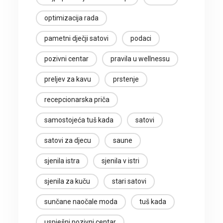
optimizacija rada
pametni dječji satovi
podaci
pozivni centar
pravila u wellnessu
preljev za kavu
prstenje
recepcionarska priča
samostojeća tuš kada
satovi
satovi za djecu
saune
sjenila istra
sjenila v istri
sjenila za kuču
stari satovi
sunčane naočale moda
tuš kada
uspješni pozivni centar