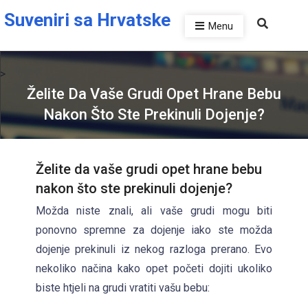
Skip to the content
Suveniri sa Hrvatske
Menu
>
Želite Da Vaše Grudi Opet Hrane Bebu
Nakon Što Ste Prekinuli Dojenje?
Želite da vaše grudi opet hrane bebu
nakon što ste prekinuli dojenje?
Možda niste znali, ali vaše grudi mogu biti
ponovno spremne za dojenje iako ste možda
P
dojenje prekinuli iz nekog razloga prerano. Evo
u
nekoliko načina kako opet početi dojiti ukoliko
b
biste htjeli na grudi vratiti vašu bebu:
l