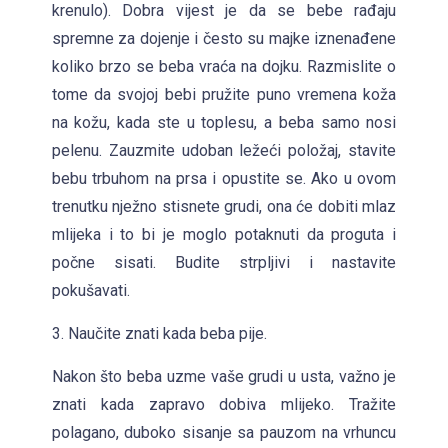
krenulo). Dobra vijest je da se bebe rađaju
spremne za dojenje i često su majke iznenađene
koliko brzo se beba vraća na dojku. Razmislite o
tome da svojoj bebi pružite puno vremena koža
na kožu, kada ste u toplesu, a beba samo nosi
pelenu. Zauzmite udoban ležeći položaj, stavite
bebu trbuhom na prsa i opustite se. Ako u ovom
trenutku nježno stisnete grudi, ona će dobiti mlaz
mlijeka i to bi je moglo potaknuti da proguta i
počne sisati. Budite strpljivi i nastavite
pokušavati.
3. Naučite znati kada beba pije.
Nakon što beba uzme vaše grudi u usta, važno je
znati kada zapravo dobiva mlijeko. Tražite
polagano, duboko sisanje sa pauzom na vrhuncu