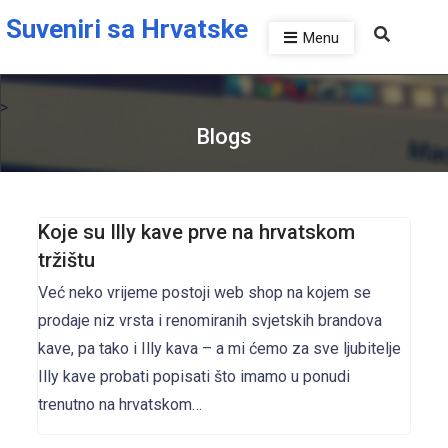
Skip to the content
Suveniri sa Hrvatske
Menu
>
Blogs
Koje su Illy kave prve na hrvatskom
tržištu
Već neko vrijeme postoji web shop na kojem se
prodaje niz vrsta i renomiranih svjetskih brandova
kave, pa tako i Illy kava – a mi ćemo za sve ljubitelje
Illy kave probati popisati što imamo u ponudi
trenutno na hrvatskom…