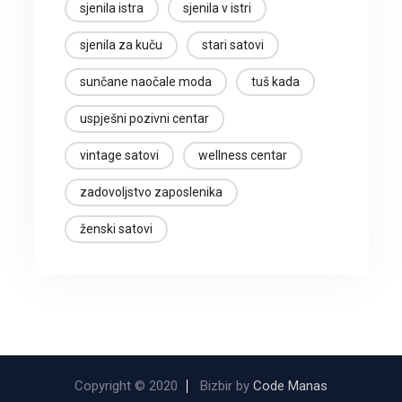
sjenila istra
sjenila v istri
sjenila za kuču
stari satovi
sunčane naočale moda
tuš kada
uspješni pozivni centar
vintage satovi
wellness centar
zadovoljstvo zaposlenika
ženski satovi
Copyright © 2020
Bizbir by
Code Manas