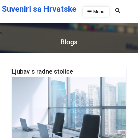
Skip to the content
Suveniri sa Hrvatske
Menu
>
Blogs
Ljubav s radne stolice