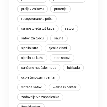
preljev za kavu
prstenje
recepcionarska priča
samostojeća tuš kada
satovi
satovi za djecu
saune
sjenila istra
sjenila v istri
sjenila za kuču
stari satovi
sunčane naočale moda
tuš kada
uspješni pozivni centar
vintage satovi
wellness centar
zadovoljstvo zaposlenika
ženski satovi