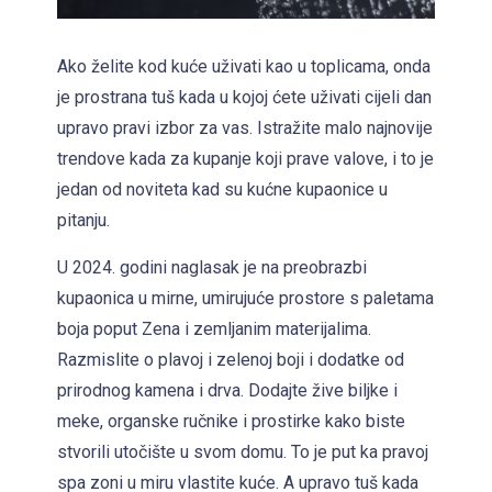
s
h
e
Ako želite kod kuće uživati kao u toplicama, onda
d
je prostrana tuš kada u kojoj ćete uživati cijeli dan
b
upravo pravi izbor za vas. Istražite malo najnovije
y
trendove kada za kupanje koji prave valove, i to je
S
jedan od noviteta kad su kućne kupaonice u
u
pitanju.
v
e
U 2024. godini naglasak je na preobrazbi
n
kupaonica u mirne, umirujuće prostore s paletama
i
boja poput Zena i zemljanim materijalima.
r
Razmislite o plavoj i zelenoj boji i dodatke od
prirodnog kamena i drva. Dodajte žive biljke i
meke, organske ručnike i prostirke kako biste
stvorili utočište u svom domu. To je put ka pravoj
spa zoni u miru vlastite kuće. A upravo tuš kada