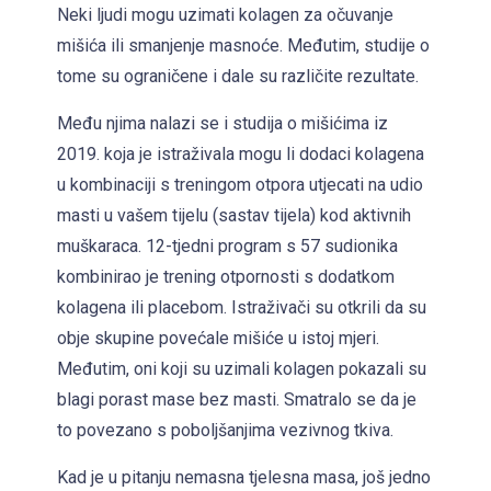
i
Neki ljudi mogu uzimati kolagen za očuvanje
s
mišića ili smanjenje masnoće. Međutim, studije o
h
tome su ograničene i dale su različite rezultate.
e
d
Među njima nalazi se i studija o mišićima iz
b
2019. koja je istraživala mogu li dodaci kolagena
y
u kombinaciji s treningom otpora utjecati na udio
S
masti u vašem tijelu (sastav tijela) kod aktivnih
u
muškaraca. 12-tjedni program s 57 sudionika
v
kombinirao je trening otpornosti s dodatkom
e
kolagena ili placebom. Istraživači su otkrili da su
n
obje skupine povećale mišiće u istoj mjeri.
i
Međutim, oni koji su uzimali kolagen pokazali su
r
blagi porast mase bez masti. Smatralo se da je
to povezano s poboljšanjima vezivnog tkiva.
Kad je u pitanju nemasna tjelesna masa, još jedno