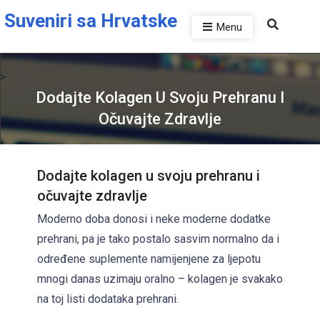
Skip to the content
Suveniri sa Hrvatske
Menu
>
Dodajte Kolagen U Svoju Prehranu I
Očuvajte Zdravlje
Dodajte kolagen u svoju prehranu i
očuvajte zdravlje
Moderno doba donosi i neke moderne dodatke
prehrani, pa je tako postalo sasvim normalno da i
P
određene suplemente namijenjene za ljepotu
u
mnogi danas uzimaju oralno – kolagen je svakako
b
na toj listi dodataka prehrani.
l